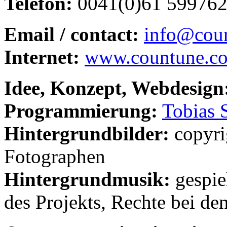
Telefon:
0041(0)61 59976
Email / contact:
info@cou
Internet:
www.countune.c
Idee, Konzept, Webdesign
Programmierung:
Tobias 
Hintergrundbilder:
copyri
Fotographen
Hintergrundmusik:
gespie
des Projekts, Rechte bei d